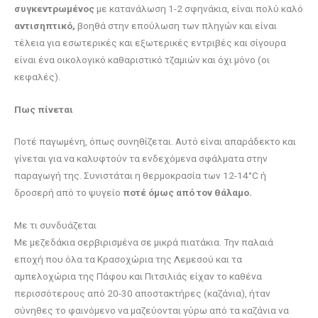
συγκεντρωμένος
με κατανάλωση 1-2 σφηνάκια, είναι πολύ καλό
αντισηπτικό,
βοηθά στην επούλωση των πληγών και είναι
τέλεια για εσωτερικές και εξωτερικές εντριβές και σίγουρα
είναι ένα οικολογικό καθαριστικό τζαμιών και όχι μόνο (οι
κεφαλές).
Πως πίνεται
Ποτέ παγωμένη, όπως συνηθίζεται. Αυτό είναι απαράδεκτο και
γίνεται για να καλυφτούν τα ενδεχόμενα σφάλματα στην
παραγωγή της. Συνιστάται η θερμοκρασία των 12-14°C ή
δροσερή από το ψυγείο
ποτέ όμως από τον θάλαμο.
Με τι συνδυάζεται
Με μεζεδάκια σερβιρισμένα σε μικρά πιατάκια. Την παλαιά
εποχή που όλα τα Κρασοχώρια της Λεμεσού και τα
αμπελοχώρια της Πάφου και Πιτσιλιάς είχαν το καθένα
περισσότερους από 20-30 αποστακτήρες (καζάνια), ήταν
σύνηθες το φαινόμενο να μαζεύονται γύρω από τα καζάνια να