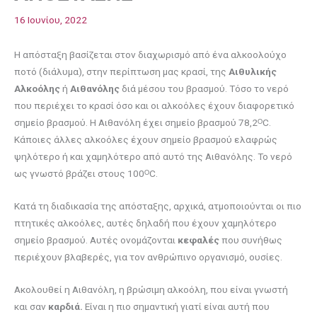
16 Ιουνίου, 2022
Η απόσταξη βασίζεται στον διαχωρισμό από ένα αλκοολούχο
ποτό (διάλυμα), στην περίπτωση μας κρασί, της
Αιθυλικής
Αλκοόλης
ή
Αιθανόλης
διά μέσου του βρασμού. Τόσο το νερό
που περιέχει το κρασί όσο και οι αλκοόλες έχουν διαφορετικό
σημείο βρασμού. Η Αιθανόλη έχει σημείο βρασμού 78,2ᴼC.
Κάποιες άλλες αλκοόλες έχουν σημείο βρασμού ελαφρώς
ψηλότερο ή και χαμηλότερο από αυτό της Αιθανόλης. Το νερό
ως γνωστό βράζει στους 100ᴼC.
Κατά τη διαδικασία της απόσταξης, αρχικά, ατμοποιούνται οι πιο
πτητικές αλκοόλες, αυτές δηλαδή που έχουν χαμηλότερο
σημείο βρασμού. Αυτές ονομάζονται
κεφαλές
που συνήθως
περιέχουν βλαβερές, για τον ανθρώπινο οργανισμό, ουσίες.
Ακολουθεί η Αιθανόλη, η βρώσιμη αλκοόλη, που είναι γνωστή
και σαν
καρδιά.
Είναι η πιο σημαντική γιατί είναι αυτή που