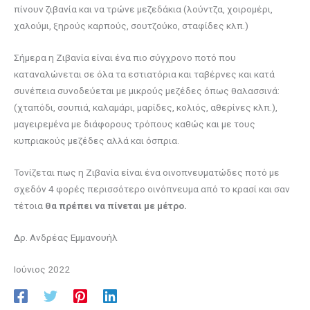
πίνουν ζιβανία και να τρώνε μεζεδάκια (λούντζα, χοιρομέρι,
χαλούμι, ξηρούς καρπούς, σουτζούκο, σταφίδες κλπ.)
Σήμερα η Ζιβανία είναι ένα πιο σύγχρονο ποτό που
καταναλώνεται σε όλα τα εστιατόρια και ταβέρνες και κατά
συνέπεια συνοδεύεται με μικρούς μεζέδες όπως θαλασσινά:
(χταπόδι, σουπιά, καλαμάρι, μαρίδες, κολιός, αθερίνες κλπ.),
μαγειρεμένα με διάφορους τρόπους καθώς και με τους
κυπριακούς μεζέδες αλλά και όσπρια.
Τονίζεται πως η Ζιβανία είναι ένα οινοπνευματώδες ποτό με
σχεδόν 4 φορές περισσότερο οινόπνευμα από το κρασί και σαν
τέτοια
θα πρέπει να πίνεται με μέτρο.
Δρ. Ανδρέας Εμμανουήλ
Ιούνιος 2022