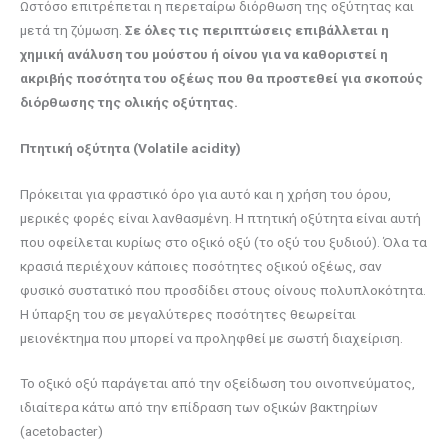
Ωστόσο επιτρέπεται η περεταίρω διόρθωση της οξύτητας και
μετά τη ζύμωση.
Σε όλες τις περιπτώσεις επιβάλλεται η
χημική ανάλυση του μούστου ή οίνου για να καθοριστεί η
ακριβής ποσότητα του οξέως που θα προστεθεί για σκοπούς
διόρθωσης της ολικής οξύτητας.
Πτητική οξύτητα (
Volatile
acidity
)
Πρόκειται για φραστικό όρο για αυτό και η χρήση του όρου,
μερικές φορές είναι λανθασμένη. Η πτητική οξύτητα είναι αυτή
που οφείλεται κυρίως στο οξικό οξύ (το οξύ του ξυδιού). Όλα τα
κρασιά περιέχουν κάποιες ποσότητες οξικού οξέως, σαν
φυσικό συστατικό που προσδίδει στους οίνους πολυπλοκότητα.
Η ύπαρξη του σε μεγαλύτερες ποσότητες θεωρείται
μειονέκτημα που μπορεί να προληφθεί με σωστή διαχείριση.
Το οξικό οξύ παράγεται από την οξείδωση του οινοπνεύματος,
ιδιαίτερα κάτω από την επίδραση των οξικών βακτηρίων
(acetobacter)