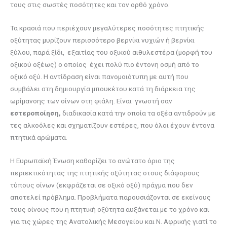
τους στις σωστές ποσότητες και τον ορθό χρόνο.
Τα κρασιά που περιέχουν μεγαλύτερες ποσότητες πτητικής
οξύτητας μυρίζουν περισσότερο βερνίκι νυχιών ή βερνίκι
ξύλου, παρά ξίδι, εξαιτίας του οξικού αιθυλεστέρα (μορφή του
οξικού οξέως) ο οποίος έχει πολύ πιο έντονη οσμή από το
οξικό οξύ. Η αντίδραση είναι πανομοιότυπη με αυτή που
συμβάλει στη δημιουργία μπουκέτου κατά τη διάρκεια της
ωρίμανσης των οίνων στη φιάλη. Είναι γνωστή σαν
εστεροποίηση,
διαδικασία κατά την οποία τα οξέα αντιδρούν με
τες αλκοόλες και σχηματίζουν εστέρες, που όλοι έχουν έντονα
πτητικά αρώματα.
Η Ευρωπαϊκή Ένωση καθορίζει το ανώτατο όριο της
περιεκτικότητας της πτητικής οξύτητας στους διάφορους
τύπους οίνων (εκφράζεται σε οξικό οξύ) πράγμα που δεν
αποτελεί πρόβλημα. Προβλήματα παρουσιάζονται σε εκείνους
τους οίνους που η πτητική οξύτητα αυξάνεται με το χρόνο και
για τις χώρες της Ανατολικής Μεσογείου και Ν. Αφρικής γιατί το