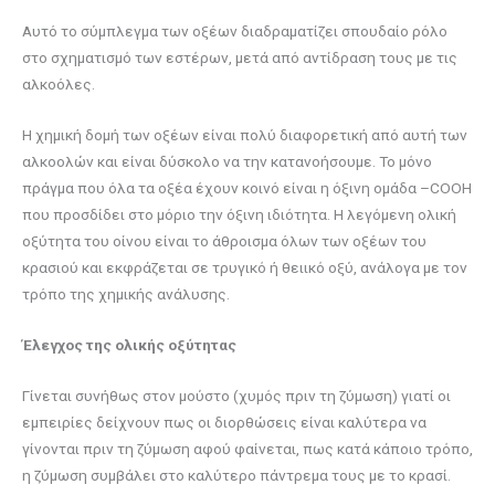
Αυτό το σύμπλεγμα των οξέων διαδραματίζει σπουδαίο ρόλο
στο σχηματισμό των εστέρων, μετά από αντίδραση τους με τις
αλκοόλες.
Η χημική δομή των οξέων είναι πολύ διαφορετική από αυτή των
αλκοολών και είναι δύσκολο να την κατανοήσουμε. Το μόνο
πράγμα που όλα τα οξέα έχουν κοινό είναι η όξινη ομάδα –COOH
που προσδίδει στο μόριο την όξινη ιδιότητα. Η λεγόμενη ολική
οξύτητα του οίνου είναι το άθροισμα όλων των οξέων του
κρασιού και εκφράζεται σε τρυγικό ή θειικό οξύ, ανάλογα με τον
τρόπο της χημικής ανάλυσης.
Έλεγχος της ολικής οξύτητας
Γίνεται συνήθως στον μούστο (χυμός πριν τη ζύμωση) γιατί οι
εμπειρίες δείχνουν πως οι διορθώσεις είναι καλύτερα να
γίνονται πριν τη ζύμωση αφού φαίνεται, πως κατά κάποιο τρόπο,
η ζύμωση συμβάλει στο καλύτερο πάντρεμα τους με το κρασί.