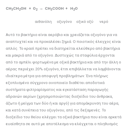
CH
CH
OH + O
→ CH
COOH + H
O
3
2
2
3
2
αιθανόλη οξυγόνο οξικό οξύ νερό
Αυτό το βακτήριο είναι αερόβιο και χρειάζεται οξυγόνο για να
αναπτυχτεί και να προκαλέσει ζημιά. Ο ποιοτικός έλεγχος είναι
απλός. Το κρασί πρέπει να διατηρείται ελεύθερο από βακτήρια
και μακριά από το οξυγόνο. Δυστυχώς τα σταφύλια έρχονται
από το αμπέλι φορτωμένα με οξικά βακτήρια και από την άλλη ο
αέρας περιέχει 20% οξυγόνο, έτσι επιβάλλεται να λαμβάνονται
ιδιαίτερα μέτρα για αποφυγή προβλημάτων. Ένα πλήρως
εξοπλισμένο σύγχρονο οινοποιείο διαθέτει αποδοτικά
συστήματα φιλτραρίσματος και εγκατάσταση παραγωγής
αδρανών αερίων (χρησιμοποιώντας διοξείδιο του άνθρακα,
άζωτο ή μείγμα των δύο ή και αργό) για απομάκρυνση του αέρα,
και κατά συνέπεια του οξυγόνου, από τις δεξαμενές. Το
διοξείδιο του θείου ελέγχει τα οξικά βακτήρια που είναι αρκετά
ευαίσθητα σε αυτό με αποτέλεσμα να ελέγχεται ο πληθυσμός