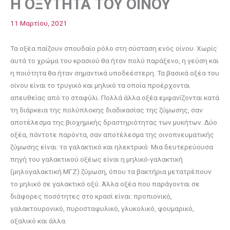
Η ΟΞΥΤΗΤΑ ΤΟΥ ΟΙΝΟΥ
11 Μαρτίου, 2021
Τα οξέα παίζουν σπουδαίο ρόλο στη σύσταση ενός οίνου. Χωρίς
αυτά το χρώμα του κρασιού θα ήταν πολύ παράξενο, η γεύση και
η ποιότητα θα ήταν σημαντικά υποδεέστερη. Τα βασικά οξέα του
οίνου είναι το τρυγικό και μηλικό τα οποία προέρχονται
απευθείας από το σταφύλι. Πολλά άλλα οξέα εμφανίζονται κατά
τη διάρκεια της πολύπλοκης διαδικασίας της ζύμωσης, σαν
αποτέλεσμα της βιοχημικής δραστηριότητας των μυκήτων. Δύο
οξέα, πάντοτε παρόντα, σαν αποτέλεσμα της οινοπνευματικής
ζύμωσης είναι: το γαλακτικό και ηλεκτρικό. Μια δευτερεύουσα
πηγή του γαλακτικού οξέως είναι η μηλικό-γαλακτική
(μηλογαλακτική ΜΓΖ) ζύμωση, όπου τα βακτήρια μετατρέπουν
το μηλικό σε γαλακτικό οξύ. Άλλα οξέα που παράγονται σε
διάφορες ποσότητες στο κρασί είναι: προπιονικό,
γαλακτουρονικό, πυροσταφυλικό, γλυκολικό, φουμαρικό,
οξαλικό και άλλα.